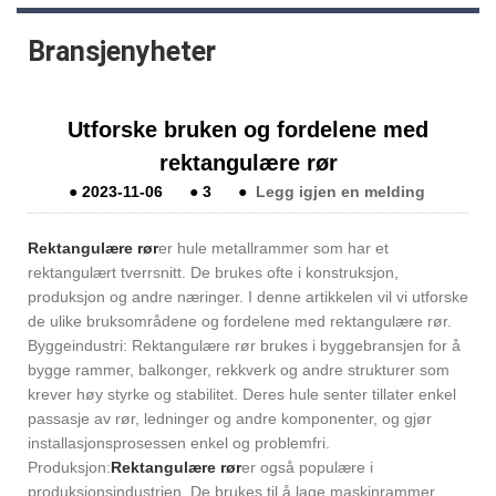
Bransjenyheter
Utforske bruken og fordelene med
rektangulære rør
●
2023-11-06
●
3
●
Legg igjen en melding
Rektangulære rør
er hule metallrammer som har et
rektangulært tverrsnitt. De brukes ofte i konstruksjon,
produksjon og andre næringer. I denne artikkelen vil vi utforske
de ulike bruksområdene og fordelene med rektangulære rør.
Byggeindustri: Rektangulære rør brukes i byggebransjen for å
bygge rammer, balkonger, rekkverk og andre strukturer som
krever høy styrke og stabilitet. Deres hule senter tillater enkel
passasje av rør, ledninger og andre komponenter, og gjør
installasjonsprosessen enkel og problemfri.
Produksjon:
Rektangulære rør
er også populære i
produksjonsindustrien. De brukes til å lage maskinrammer,