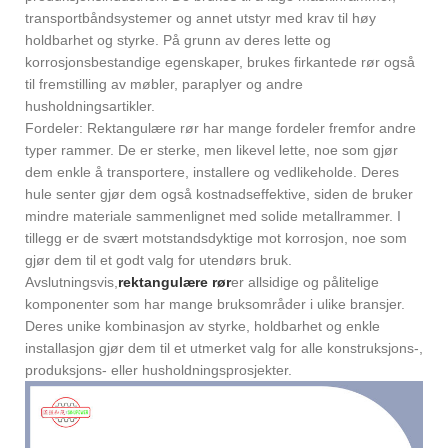
transportbåndsystemer og annet utstyr med krav til høy
holdbarhet og styrke. På grunn av deres lette og
korrosjonsbestandige egenskaper, brukes firkantede rør også
til fremstilling av møbler, paraplyer og andre
husholdningsartikler.
Fordeler: Rektangulære rør har mange fordeler fremfor andre
typer rammer. De er sterke, men likevel lette, noe som gjør
dem enkle å transportere, installere og vedlikeholde. Deres
hule senter gjør dem også kostnadseffektive, siden de bruker
mindre materiale sammenlignet med solide metallrammer. I
tillegg er de svært motstandsdyktige mot korrosjon, noe som
gjør dem til et godt valg for utendørs bruk.
Avslutningsvis,
rektangulære rør
er allsidige og pålitelige
komponenter som har mange bruksområder i ulike bransjer.
Deres unike kombinasjon av styrke, holdbarhet og enkle
installasjon gjør dem til et utmerket valg for alle konstruksjons-,
produksjons- eller husholdningsprosjekter.