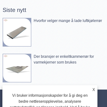
Siste nytt
Hvorfor velger mange å lade luftkjølerrør
Der bransjer er enkeltkammerrør for
varmekjerner som brukes
X
Vi bruker informasjonskapsler for å gi deg en
Hjem
Om oss
Produkter
Nyheter
nedlasting
bedre nettleseropplevelse, analysere