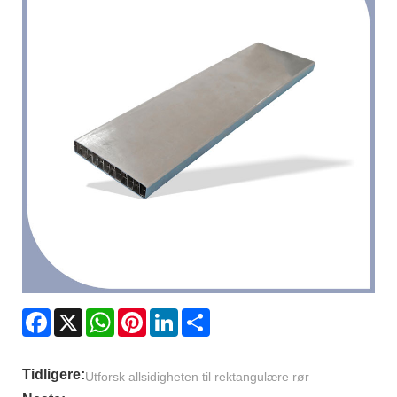
Facebook
X
WhatsApp
Pinterest
LinkedIn
Share
Tidligere:
Utforsk allsidigheten til rektangulære rør